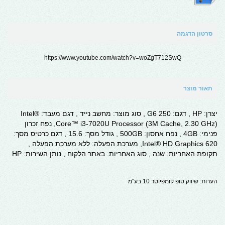
סרטון הדגמה
https://www.youtube.com/watch?v=woZgT712SwQ
תאור מוצר
יצרן: HP , דגם: 250 G6 , סוג מוצר: מחשב נייד , דגם מעבד: Intel®
Core™ i3-7020U Processor (3M Cache, 2.30 GHz), נפח זכרון
פנימי: 4GB , נפח אחסון: 500GB , גודל מסך: 15.6 , דגם כרטיס מסך:
Intel® HD Graphics 620, מערכת הפעלה: ללא מערכת הפעלה ,
תקופת האחריות: שנה , סוג האחריות: באתר הלקוח , נותן השירות: HP
הערות: שיווק טופ קומפיוטר 10 בע"מ