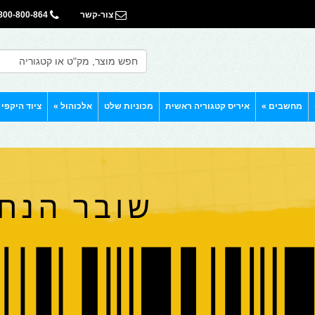
צור-קשר
800-800-864
מחשבים
»
איריס קטגוריה ראשית
מכוניות שלט
אלכוהול
»
ציוד היקפי
רוני
 החבר
ה