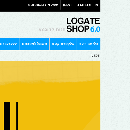
אודות החברה
תקנון
שאל את המומחה
»
כלי עבודה
»
אלקטרוניקה
»
חשמל למטבח
»
xcvxvvv
»
Label
שלח לחבר
שם
דואר אלקט
שם החבר
אימייל של
קוד אבטח