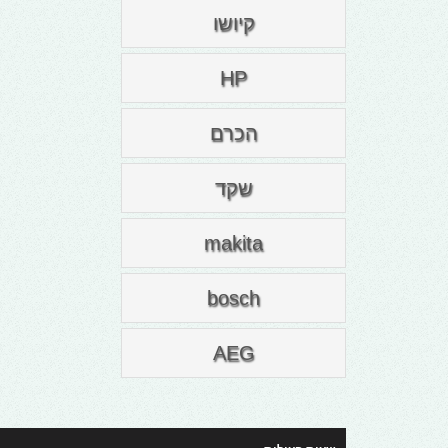
קיושו
HP
הכרם
שקד
makita
bosch
AEG