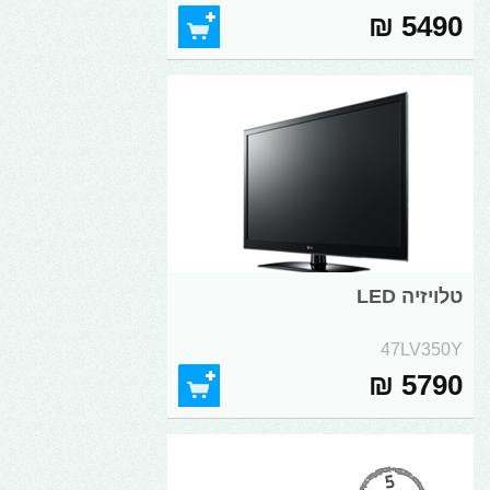
5490 ₪
טלויזיה LED
47LV350Y
5790 ₪