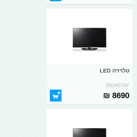
טלויזיה LED
55LN570Y
8690 ₪