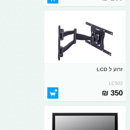
זרוע ל LCD
LC502
350 ₪