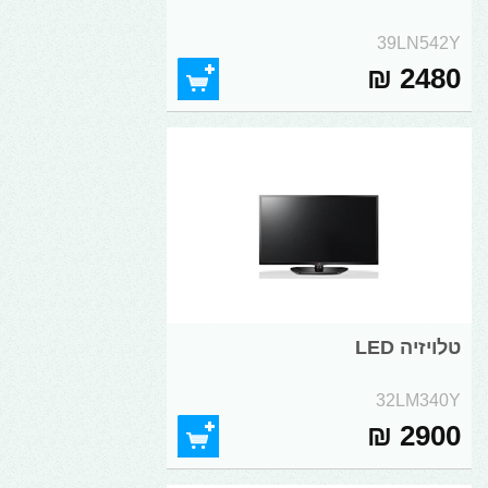
39LN542Y
2480 ₪
טלויזיה LED
32LM340Y
2900 ₪