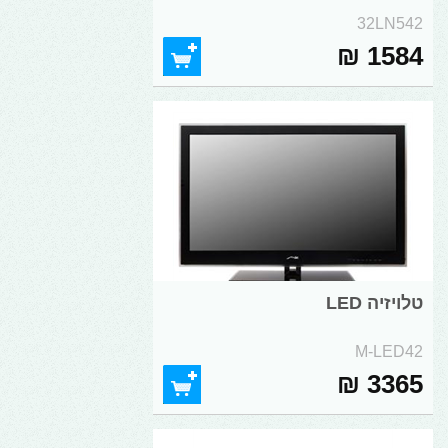
32LN542
1584 ₪
טלויזיה LED
M-LED42
3365 ₪