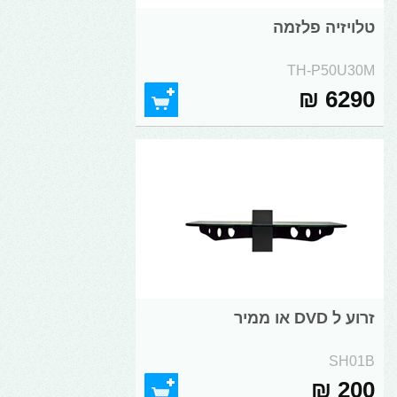
טלויזיה פלזמה
TH-P50U30M
6290 ₪
זרוע ל DVD או ממיר
SH01B
200 ₪