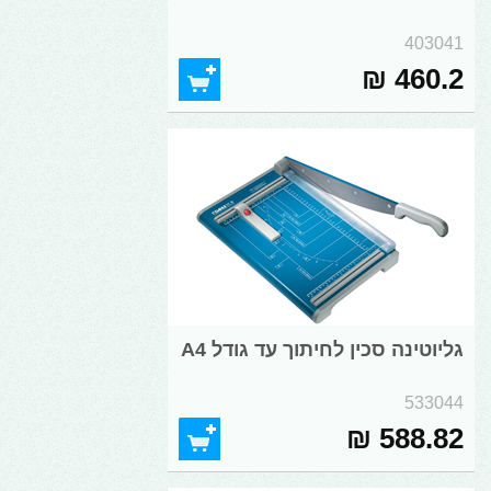
403041
460.2 ₪
גליוטינה סכין לחיתוך עד גודל A4
533044
588.82 ₪