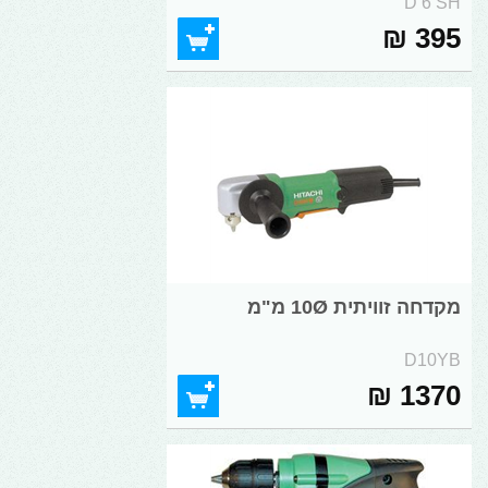
D 6 SH
395 ₪
מקדחה זוויתית 10Ø מ"מ
D10YB
1370 ₪