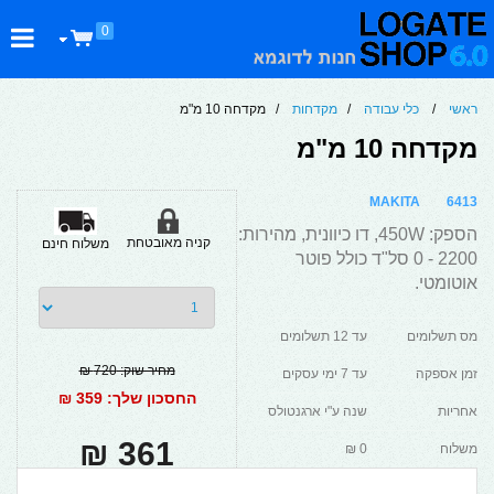
0
ראשי
/
כלי עבודה
/
מקדחות
/ מקדחה 10 מ"מ
מקדחה 10 מ"מ
MAKITA
6413
הספק: 450W, דו כיוונית, מהירות:
קניה מאובטחת
משלוח חינם
2200 - 0 סל"ד כולל פוטר
אוטומטי.
מס תשלומים
עד 12 תשלומים
מחיר שוק: 720 ₪
זמן אספקה
עד 7 ימי עסקים
החסכון שלך: 359 ₪
אחריות
שנה ע"י ארגנטולס
361 ₪
משלוח
0 ₪