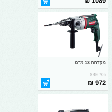
1089 ₪
מקדחה 13 מ"מ
SBE 705
972 ₪